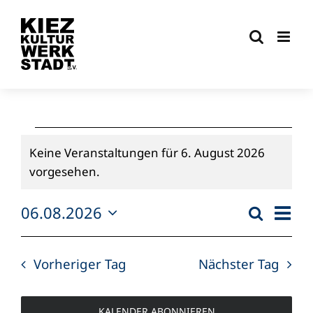
Zum
Inhalt
springen
Veranstaltungen
Keine Veranstaltungen für 6. August 2026
für
Hinweis
vorgesehen.
6.
Ver
06.08.2026
Suche
Verans
Tag
Datum
Ans
August
Suche
wählen.
Nav
Vorheriger Tag
Nächster Tag
2026
und
Ansich
KALENDER ABONNIEREN